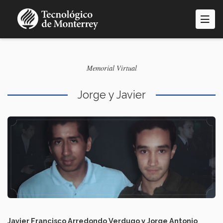
Pasar
al
contenido
principal
Memorial Virtual
Jorge y Javier
Javier Francisco Arredondo Verdugo y Jorge Antonio